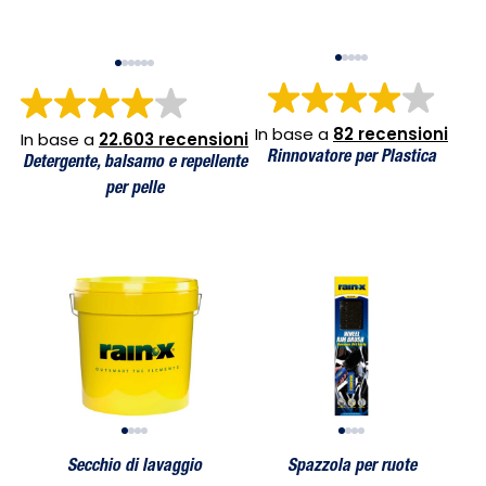
In base a
82 recensioni
In base a
22.603 recensioni
Rinnovatore per Plastica
Detergente, balsamo e repellente
per pelle
Secchio di lavaggio
Spazzola per ruote
Secchio di lavaggio
Spazzola per ruote
Secchio di 
Spazzo
Secchio di lavaggio
Spazzola per ruote