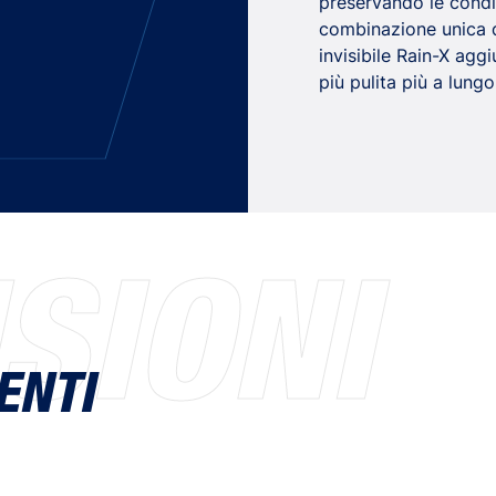
preservando le condi
combinazione unica d
invisibile Rain-X agg
più pulita più a lungo
SIONI
ENTI