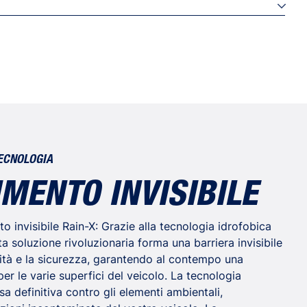
irettamente sulla superficie da una distanza di circa
ento.
(TDS)
con un movimento circolare con un panno in microfibra
MSDS)
/DE/FR/NL/IT/ES/PT
a, lucidare con un panno in microfibra asciutto.
ra per ottenere una maggiore scorrevolezza e una
.
ECNOLOGIA
IMENTO INVISIBILE
to invisibile Rain-X: Grazie alla tecnologia idrofobica
ta soluzione rivoluzionaria forma una barriera invisibile
ilità e la sicurezza, garantendo al contempo una
er le varie superfici del veicolo. La tecnologia
sa definitiva contro gli elementi ambientali,