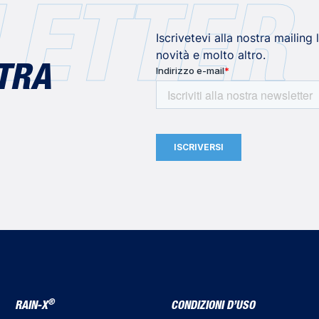
ETTER
Iscrivetevi alla nostra mailing
novità e molto altro.
STRA
®
RAIN-X
CONDIZIONI D’USO