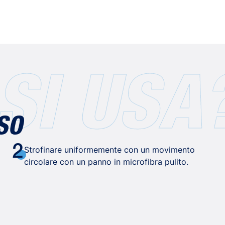
SI USA
SO
2
Strofinare uniformemente con un movimento
circolare con un panno in microfibra pulito.