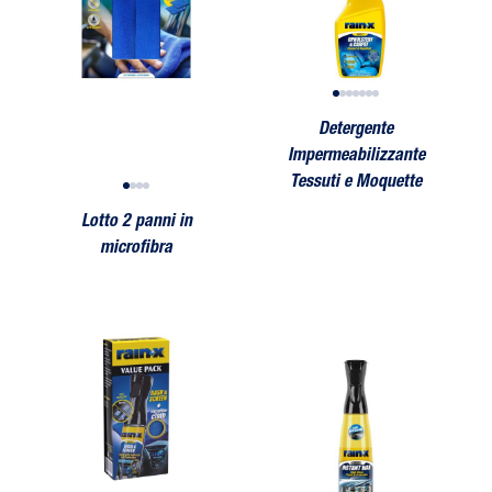
Detergente
Impermeabilizzante
Tessuti e Moquette
Lotto 2 panni in
microfibra
creen + Microfiber
Value Pack Dash & Screen + Microfiber
Instant Wax
Value Pack Dash & Screen + Microfib
Instant Wax
Value Pack
Insta