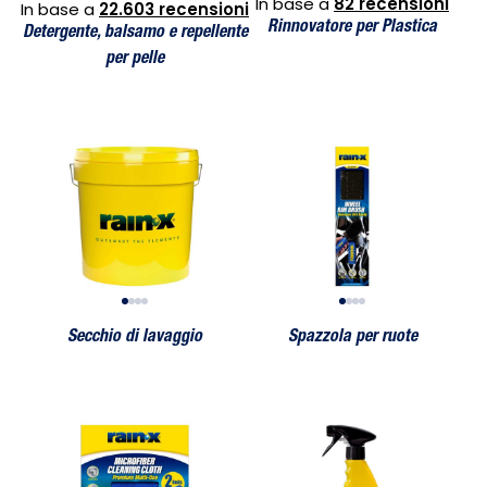
In base a
82 recensioni
In base a
22.603 recensioni
Rinnovatore per Plastica
Detergente, balsamo e repellente
per pelle
Secchio di lavaggio
Spazzola per ruote
Secchio di lavaggio
Spazzola per ruote
Secchio di 
Spazzo
Secchio di lavaggio
Spazzola per ruote
rofibra
Lotto 2 panni in microfibra
Detergente Impermeabilizzante Tessuti e Moquette
Lotto 2 panni in microfibra
Detergente Impermeabilizzante T
Lotto 2 pan
Deterg