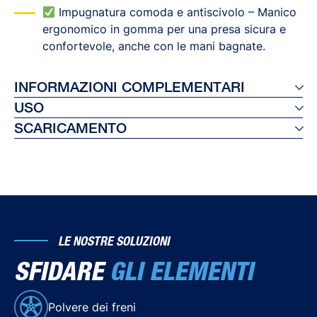
Impugnatura comoda e antiscivolo – Manico
ergonomico in gomma per una presa sicura e
confortevole, anche con le mani bagnate.
INFORMAZIONI COMPLEMENTARI
USO
Ref 26502
SCARICAMENTO
EAN 8410410265029
Risciacqua i cerchi per eliminare lo sporco
Unità per cassa: 12
superficiale. Immergi la spazzola in acqua, applica
Scheda tecnica
Lingue di imballaggio: EN/DE/FR/NL/IT/ES/PT
Rain-X Detergente e Protettivo per Cerchi al Grafene,
poi strofina tra i raggi e lungo il bordo. Risciacqua
cerchi e spazzola con acqua tiepida dopo l’uso.
LE NOSTRE SOLUZIONI
SFIDARE
GLI ELEMENTI
Polvere dei freni