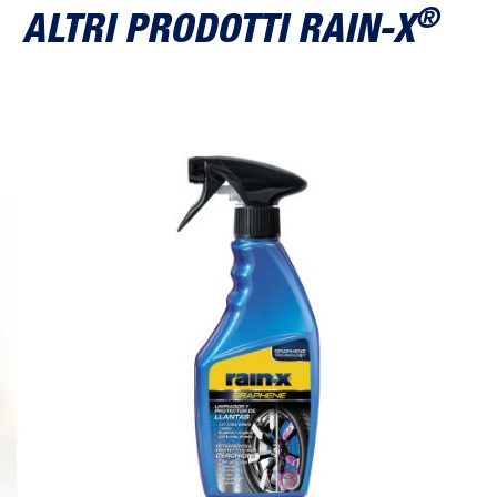
®
ALTRI PRODOTTI RAIN-X
Grafene Detergente e Protettivo per Cerchioni
Gra