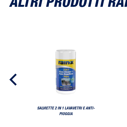
ALTRI PRODOTTI RA
Salviette 2 in 1 Lavavetri e Anti-pioggia
SALVIETTE 2 IN 1 LAVAVETRI E ANTI-
PIOGGIA