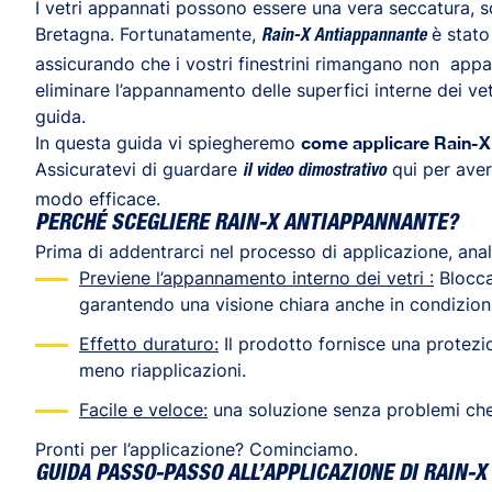
I vetri appannati possono essere una vera seccatura, s
Bretagna. Fortunatamente,
è stato
Rain-X Antiappannante
assicurando che i vostri finestrini rimangano non appan
eliminare l’appannamento delle superfici interne dei vetr
guida.
In questa guida vi spiegheremo
come applicare Rain-X
Assicuratevi di guardare
qui per aver
il video dimostrativo
modo efficace.
PERCHÉ SCEGLIERE RAIN-X ANTIAPPANNANTE?
Prima di addentrarci nel processo di applicazione, ana
Previene l’appannamento interno dei vetri :
Blocca 
garantendo una visione chiara anche in condizioni
Effetto duraturo:
Il prodotto fornisce una protezio
meno riapplicazioni.
Facile e veloce:
una soluzione senza problemi che 
Pronti per l’applicazione? Cominciamo.
GUIDA PASSO-PASSO ALL’APPLICAZIONE DI RAIN-