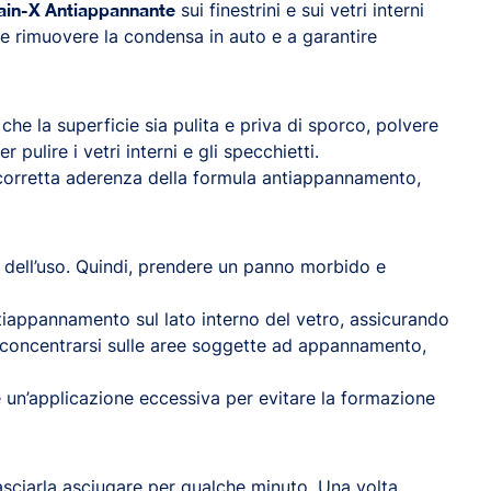
ain-X Antiappannante
sui finestrini e sui vetri interni
me rimuovere la condensa in auto e a garantire
he la superficie sia pulita e priva di sporco, polvere
r pulire i vetri interni e gli specchietti.
a corretta aderenza della formula antiappannamento,
 dell’uso. Quindi, prendere un panno morbido e
tiappannamento sul lato interno del vetro, assicurando
i concentrarsi sulle aree soggette ad appannamento,
.
e un’applicazione eccessiva per evitare la formazione
sciarla asciugare per qualche minuto. Una volta