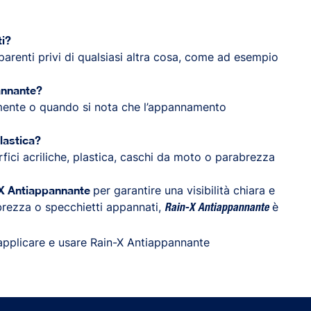
ti?
parenti privi di qualsiasi altra cosa, come ad esempio
annante?
mente o quando si nota che l’appannamento
lastica?
ici acriliche, plastica, caschi da moto o parabrezza
-X Antiappannante
per garantire una visibilità chiara e
abrezza o specchietti appannati,
è
Rain-X Antiappannante
applicare e usare Rain-X Antiappannante