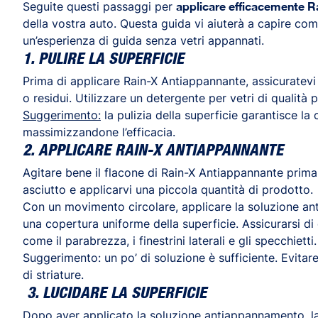
Seguite questi passaggi per
applicare efficacemente R
della vostra auto. Questa guida vi aiuterà a capire co
un’esperienza di guida senza vetri appannati.
1. PULIRE LA SUPERFICIE
Prima di applicare Rain-X Antiappannante, assicuratevi c
o residui. Utilizzare un detergente per vetri di qualità pe
Suggerimento:
la pulizia della superficie garantisce l
massimizzandone l’efficacia.
2. APPLICARE RAIN-X ANTIAPPANNANTE
Agitare bene il flacone di Rain-X Antiappannante prima
asciutto e applicarvi una piccola quantità di prodotto.
Con un movimento circolare, applicare la soluzione an
una copertura uniforme della superficie. Assicurarsi d
come il parabrezza, i finestrini laterali e gli specchietti
Suggerimento: un po’ di soluzione è sufficiente. Evitar
di striature.
3. LUCIDARE LA SUPERFICIE
Dopo aver applicato la soluzione antiappannamento, la