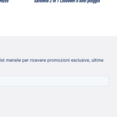
rezza
Salviette 2 in 1 Lavavetri e Anti-pioggia
 list mensile per ricevere promozioni esclusive, ultime