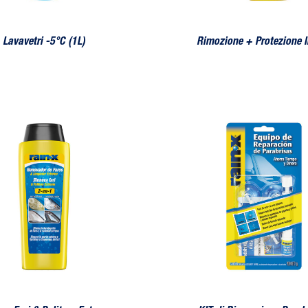
Lavavetri -5°C (1L)
Rimozione + Protezione I
i & Pulitore Estremo
KIT di Riparazione Parabrezza