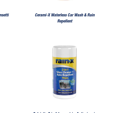
nsetti
Cerami-X Waterless Car Wash & Rain
Repellent
Salviette 2 in 1 Lavavetri e Anti-pioggia