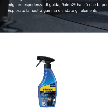
migliore esperienza di guida, Rain-X® ha ciò che fa per
Esplorate la nostra gamma e sfidate gli elementi.
Grafene Protettivo e brillante per pneumatici
Grafene Dete