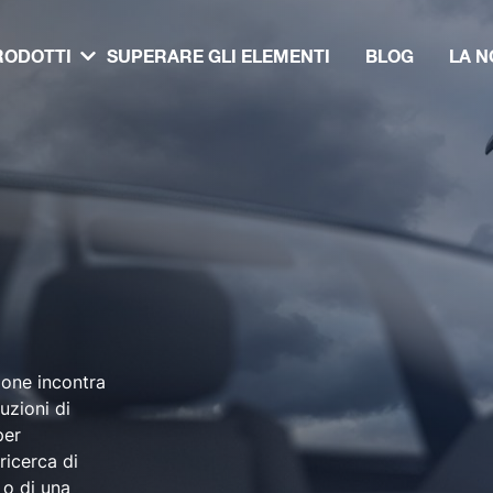
RODOTTI
SUPERARE GLI ELEMENTI
BLOG
LA N
ione incontra
luzioni di
per
ricerca di
 o di una