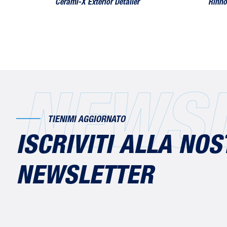
Cerami-X Exterior Detailer
Rinno
NEWSL
TIENIMI AGGIORNATO
ISCRIVITI ALLA NO
NEWSLETTER