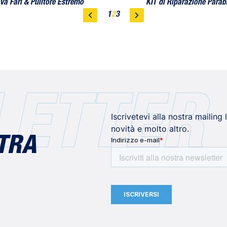
va Fari & Pulitore Estremo
KIT di Riparazione Parab
1
2
3
ETTER
Iscrivetevi alla nostra mailing
novità e molto altro.
STRA