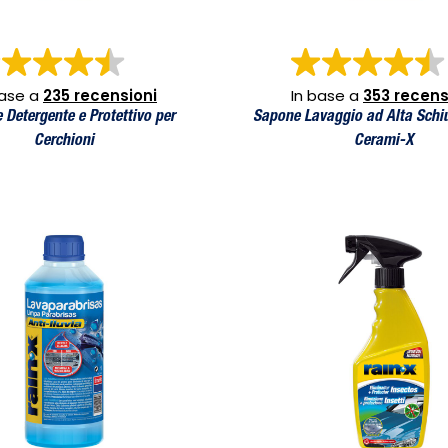
base a
235 recensioni
In base a
353 recens
 Detergente e Protettivo per
Sapone Lavaggio ad Alta Schi
Cerchioni
Cerami-X
°C (1L)
Rimozione + Protezione Insetti