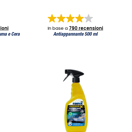
ioni
In base a
790 recensioni
uma e Cera
Antiappannante 500 ml
Cerami-X Waterless Car Wash & Rain Repellent