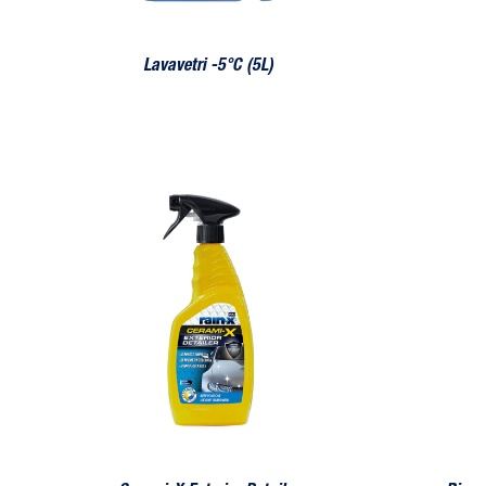
Lavavetri -5°C (5L)
Cerami-X Exterior Detailer
Rinnova Far