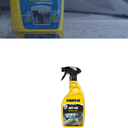
ma e Cera Cerami-X
Antiappannante 500 ml