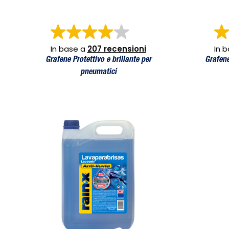
In base a
207 recensioni
In 
Grafene Protettivo e brillante per
Grafene
pneumatici
Lavavetri -5°C (5L)
Lavavetri -5