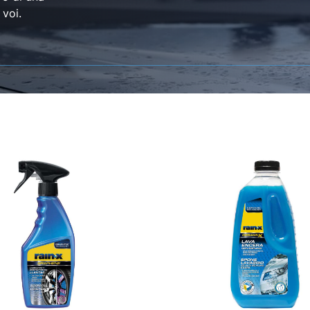
 voi.
rgente e Protettivo per Cerchioni
Sapone Lavaggio ad Alta Schiu